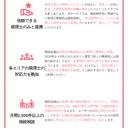
税理士選びを間違えてしまった
がゆえに、
申告ミス
が生じ
たり、
不透明な税理士報酬が発生
したりといったトラブル
も多くあります。当サービスでは、相続税申告に実績がな
い税理士事務所は徹底排除し、
朝日新聞社がしっかりと厳
信頼できる
選した税理士のみと提携
していますので、
安心してご利用
税理士のみと提携
いただけます。
相続会議は
全国450事務所以上の税理士事務所と提携
。
2019年から5年にわたるサイト運営で多くの事務所にお客
様の紹介をしており、
各事務所の対応の良さや強みを熟知
しています。
相続税申告に強い
だけでなく、
対応の良さに
各エリアの税理士の
も定評がある事務所を厳選
してご紹介するので、安心して
対応力を熟知
ご利用ください。
相続会議は
日本最大級の相続情報ポータルサイト
。
月間訪
問者数は150万人超
。
相続に関する専門家への相談件数は
月間2,000件を超
えます。ユーザーの
相続に関するお困り
月間2,000件以上の
ごとを熟知した相続会議編集部
のオペレーターがその知見
を活かして
あなたにピッタリの税理士をご紹介
します。
相続相談