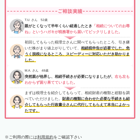
ご相談実績
T.U. さん 52歳
親がとくなって半年くらい経過したとき
「相続についてのお尋
ね」というハガキが税務署から届いてビックリしました。
初回してもらった税理士さんに聞べてもらったところ、引き継
いだ株がまり値上がりしていて、
相続税申告が必要でした。危
うく脱税になるところ、スピーディーに対応いただき助かりま
した。
M.A. さん 48歳
突然親が他界し、相続手続きが必要になりましたが、
右も左も
わからず困り果てていました。
まずは税理士を紹介してもらって、相続財産の種類と総額を調
べていただけました。
財産の種類に合わせた必要な手続きも紹
介してもらった行政書士さんに代行してもらえて本当によかっ
たです。
ご利用の際には
利用規約
をご確認下さい