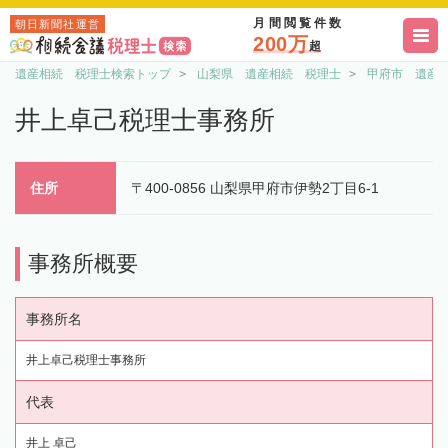
月間閲覧件数
朝日新聞社運営
200万
超
遺産相続 税理士検索トップ
山梨県 遺産相続 税理士
甲府市 遺産
井上卓己税理士事務所
住所
〒400-0856 山梨県甲府市伊勢2丁目6-1
事務所概要
事務所名
井上卓己税理士事務所
代表
井上 卓己