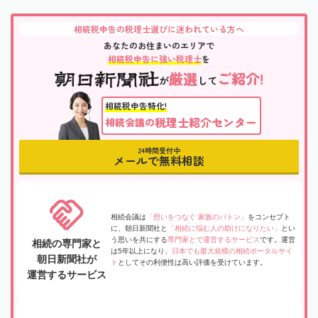
相続税申告の税理士選びに迷われている方へ
あなたのお住まいのエリアで
相続税申告に強い税理士
を
厳選
ご紹介!
が
して
相続税申告特化!
税理士紹介センター
相続会議の
24時間受付中
メールで無料相談
相続会議は
「想いをつなぐ 家族のバトン」
をコンセプト
に、朝日新聞社と
「相続に悩む人の助けになりたい」
とい
う思いを共にする
専門家とで運営するサービス
です。運営
相続の専門家と
は5年以上になり、
日本でも最大規模の相続ポータルサイ
朝日新聞社が
ト
としてその利便性は高い評価を受けています。
運営するサービス