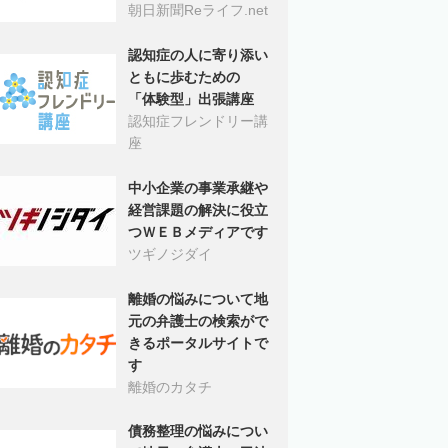
朝日新聞Reライフ.net
認知症の人に寄り添い
ともに歩むための
「体験型」出張講座
認知症フレンドリー講
座
中小企業の事業承継や
経営課題の解決に役立
つＷＥＢメディアです
ツギノジダイ
離婚の悩みについて地
元の弁護士の検索がで
きるポータルサイトで
す
離婚のカタチ
債務整理の悩みについ