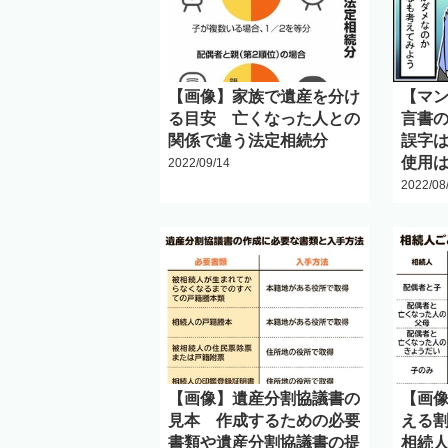
【画像】家族で遺産を分け
【マ
る目安 亡くなった人との
言書
関係で違う法定相続分
誤字
使用
2022/09/14
2022/08
【画像】遺産分割協議書の
【画
見本 作成するための必要
える
書類や遺産分割協議書の提
相続