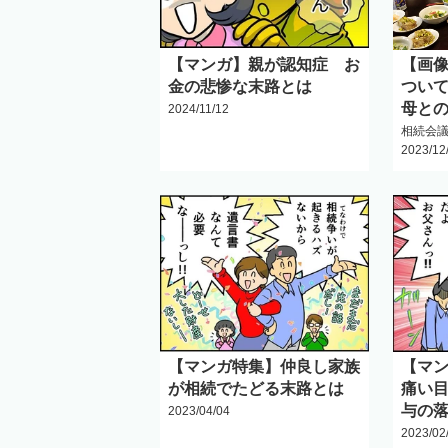
【マンガ】親が認知症 お
【画
金の悲惨な末路とは
つい
母と
2024/11/12
相続会
2023/12
【マンガ特集】仲良し家族
【マ
が相続でたどる末路とは
痛い
与の
2023/04/04
2023/02