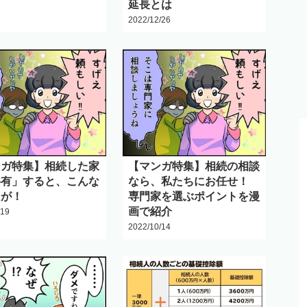
延長とは
2022/12/26
ンガ特集】相続した家
【マンガ特集】相続の相談
共有」すると、こんな
なら、私たちにお任せ！
クが！
専門家を選ぶポイントを漫
画で紹介
/19
2022/10/14