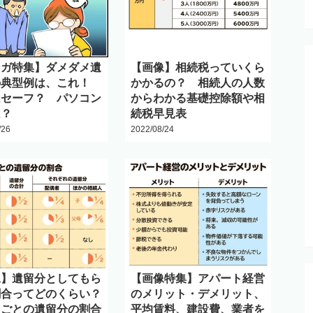
ンガ特集】ダメダメ遺
【画像】相続税っていくら
の典型例は、これ！
かかるの？ 相続人の人数
はセーフ？ パソコン
からわかる基礎控除額や相
は？
続税早見表
/26
2022/08/24
像】遺留分としてもら
【画像特集】アパート経営
割合ってどのくらい？
のメリット・デメリット、
人ごとの遺留分の割合
平均賃料、建設費、業者を