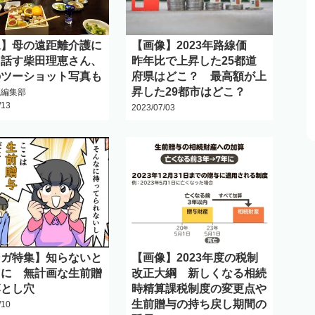
像】母の遠距離介護に
【画像】2023年路線価
て話す柴田理恵さん、
昨年比で上昇した25都道
のツーショット写真も
府県はどこ？ 最高額が上
昇した29都市はどこ？
議編集部
/13
2023/07/03
ンガ特集】知らないと
【画像】2023年度の税制
目に 無計画な生前贈
改正大綱 新しくなる相続
落とし穴
時精算課税制度の変更点や
生前贈与の持ち戻し期間の
/10