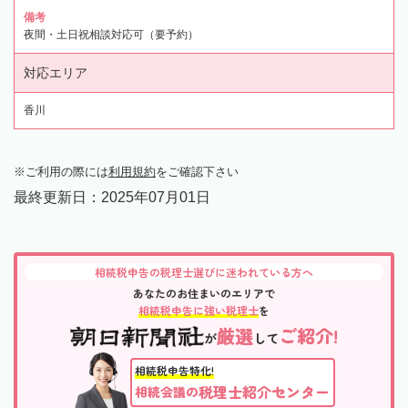
備考
夜間・土日祝相談対応可（要予約）
対応エリア
香川
ご利用の際には
利用規約
をご確認下さい
最終更新日：
2025年07月01日
相続税申告の税理士選びに迷われている方へ
あなたのお住まいのエリアで
相続税申告に強い税理士
を
厳選
ご紹介!
が
して
相続税申告特化!
税理士紹介センター
相続会議の