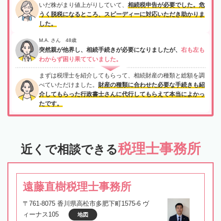
いだ株がまり値上がりしていて、
相続税申告が必要でした。危
うく脱税になるところ、スピーディーに対応いただき助かりま
した。
M.A. さん 48歳
突然親が他界し、相続手続きが必要になりましたが、
右も左も
わからず困り果てていました。
まずは税理士を紹介してもらって、相続財産の種類と総額を調
べていただけました。
財産の種類に合わせた必要な手続きも紹
介してもらった行政書士さんに代行してもらえて本当によかっ
たです。
税理士事務所
近くで相談できる
遠藤直樹税理士事務所
〒761-8075 香川県高松市多肥下町1575-6 ヴ
ィーナス105
地図