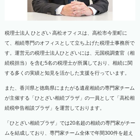
税理士法人 ひとざい 高松オフィスは、高松市今里町に
て、相続専門のオフィスとして立ち上げた税理士事務所で
す。運営元の税理士法人ひとざいには、元国税調査官（相
続税担当）を含む
5
名の税理士が所属しており、相続に関
する多くの実績と知見を活かした支援を行っています。
また、香川県と徳島県にまたがる遺産相続の専門家チーム
が主催する「ひとざい相続プラザ」の一員として「高松相
続税申告相談プラザ」を運営しております。
「ひとざい相続プラザ」では
20
名超の相続の専門家がチー
ムを結成しており、専門家チーム全体で年間
300
件を超え