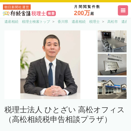
月間閲覧件数
朝日新聞社運営
200万
超
遺産相続 税理士検索トップ
香川県 遺産相続 税理士
高松市 遺産
税理士法人 ひとざい 高松オフィス
（高松相続税申告相談プラザ）