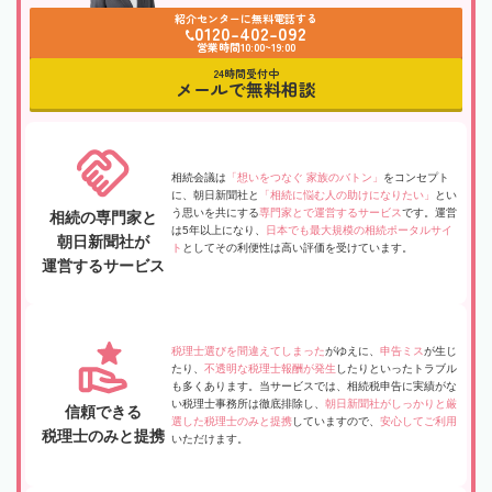
紹介センターに無料電話する
0120-402-092
営業時間10:00~19:00
24時間受付中
メールで無料相談
相続会議は
「想いをつなぐ 家族のバトン」
をコンセプト
に、朝日新聞社と
「相続に悩む人の助けになりたい」
とい
う思いを共にする
専門家とで運営するサービス
です。運営
相続の専門家と
は5年以上になり、
日本でも最大規模の相続ポータルサイ
朝日新聞社が
ト
としてその利便性は高い評価を受けています。
運営するサービス
税理士選びを間違えてしまった
がゆえに、
申告ミス
が生じ
たり、
不透明な税理士報酬が発生
したりといったトラブル
も多くあります。当サービスでは、相続税申告に実績がな
い税理士事務所は徹底排除し、
朝日新聞社がしっかりと厳
信頼できる
選した税理士のみと提携
していますので、
安心してご利用
税理士のみと提携
いただけます。