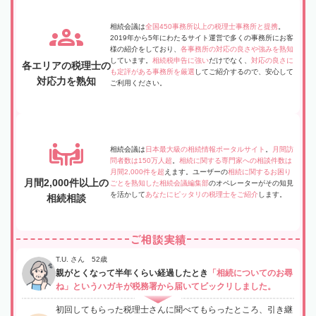
相続会議は
全国450事務所以上の税理士事務所と提携
。
2019年から5年にわたるサイト運営で多くの事務所にお客
様の紹介をしており、
各事務所の対応の良さや強みを熟知
しています。
相続税申告に強い
だけでなく、
対応の良さに
各エリアの税理士の
も定評がある事務所を厳選
してご紹介するので、安心して
対応力を熟知
ご利用ください。
相続会議は
日本最大級の相続情報ポータルサイト
。
月間訪
問者数は150万人超
。
相続に関する専門家への相談件数は
月間2,000件を超
えます。ユーザーの
相続に関するお困り
月間2,000件以上の
ごとを熟知した相続会議編集部
のオペレーターがその知見
を活かして
あなたにピッタリの税理士をご紹介
します。
相続相談
ご相談実績
T.U. さん 52歳
親がとくなって半年くらい経過したとき
「相続についてのお尋
ね」というハガキが税務署から届いてビックリしました。
初回してもらった税理士さんに聞べてもらったところ、引き継