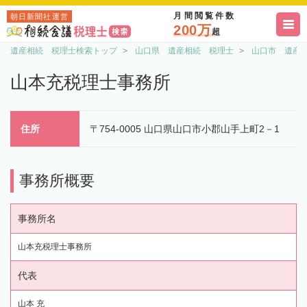
月間閲覧件数
朝日新聞社運営
200万
超
遺産相続 税理士検索トップ
山口県 遺産相続 税理士
山口市 遺産
山本充税理士事務所
住所
〒754-0005 山口県山口市小郡山手上町2－1
事務所概要
事務所名
山本充税理士事務所
代表
山本 充