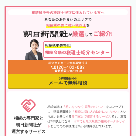
相続税申告の税理士選びに迷われている方へ
あなたのお住まいのエリアで
相続税申告に強い税理士
を
厳選
ご紹介!
が
して
相続税申告特化!
税理士紹介センター
相続会議の
紹介センターに無料電話する
0120-402-092
営業時間10:00~19:00
24時間受付中
メールで無料相談
相続会議は
「想いをつなぐ 家族のバトン」
をコンセプト
に、朝日新聞社と
「相続に悩む人の助けになりたい」
とい
う思いを共にする
専門家とで運営するサービス
です。運営
相続の専門家と
は5年以上になり、
日本でも最大規模の相続ポータルサイ
朝日新聞社が
ト
としてその利便性は高い評価を受けています。
運営するサービス