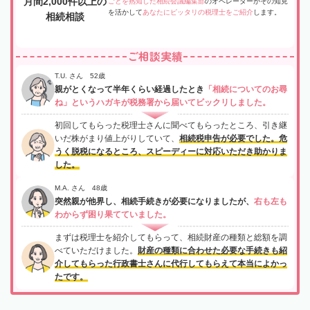
月間2,000件以上の
ごとを熟知した相続会議編集部
のオペレーターがその知見
を活かして
あなたにピッタリの税理士をご紹介
します。
相続相談
ご相談実績
T.U. さん 52歳
親がとくなって半年くらい経過したとき
「相続についてのお尋
ね」というハガキが税務署から届いてビックリしました。
初回してもらった税理士さんに聞べてもらったところ、引き継
いだ株がまり値上がりしていて、
相続税申告が必要でした。危
うく脱税になるところ、スピーディーに対応いただき助かりま
した。
M.A. さん 48歳
突然親が他界し、相続手続きが必要になりましたが、
右も左も
わからず困り果てていました。
まずは税理士を紹介してもらって、相続財産の種類と総額を調
べていただけました。
財産の種類に合わせた必要な手続きも紹
介してもらった行政書士さんに代行してもらえて本当によかっ
たです。