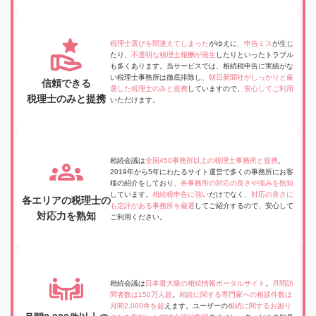
税理士選びを間違えてしまった
がゆえに、
申告ミス
が生じ
たり、
不透明な税理士報酬が発生
したりといったトラブル
も多くあります。当サービスでは、相続税申告に実績がな
い税理士事務所は徹底排除し、
朝日新聞社がしっかりと厳
信頼できる
選した税理士のみと提携
していますので、
安心してご利用
税理士のみと提携
いただけます。
相続会議は
全国450事務所以上の税理士事務所と提携
。
2019年から5年にわたるサイト運営で多くの事務所にお客
様の紹介をしており、
各事務所の対応の良さや強みを熟知
しています。
相続税申告に強い
だけでなく、
対応の良さに
各エリアの税理士の
も定評がある事務所を厳選
してご紹介するので、安心して
対応力を熟知
ご利用ください。
相続会議は
日本最大級の相続情報ポータルサイト
。
月間訪
問者数は150万人超
。
相続に関する専門家への相談件数は
月間2,000件を超
えます。ユーザーの
相続に関するお困り