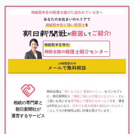
相続税申告の税理士選びに迷われている方へ
あなたのお住まいのエリアで
相続税申告に強い税理士
を
厳選
ご紹介!
が
して
相続税申告特化!
税理士紹介センター
相続会議の
24時間受付中
メールで無料相談
相続会議は
「想いをつなぐ 家族のバトン」
をコンセプト
に、朝日新聞社と
「相続に悩む人の助けになりたい」
とい
う思いを共にする
専門家とで運営するサービス
です。運営
相続の専門家と
は5年以上になり、
日本でも最大規模の相続ポータルサイ
朝日新聞社が
ト
としてその利便性は高い評価を受けています。
運営するサービス