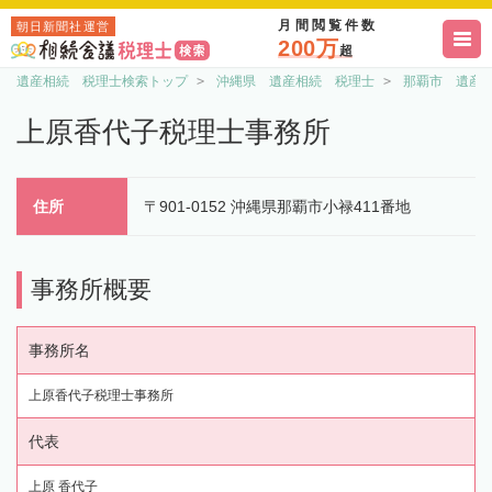
月間閲覧件数
朝日新聞社運営
200万
超
遺産相続 税理士検索トップ
沖縄県 遺産相続 税理士
那覇市 遺産
上原香代子税理士事務所
住所
〒901-0152 沖縄県那覇市小禄411番地
事務所概要
事務所名
上原香代子税理士事務所
代表
上原 香代子