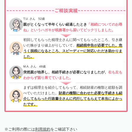
ご相談実績
T.U. さん 52歳
親がとくなって半年くらい経過したとき
「相続についてのお尋
ね」というハガキが税務署から届いてビックリしました。
初回してもらった税理士さんに聞べてもらったところ、引き継
いだ株がまり値上がりしていて、
相続税申告が必要でした。危
うく脱税になるところ、スピーディーに対応いただき助かりま
した。
M.A. さん 48歳
突然親が他界し、相続手続きが必要になりましたが、
右も左も
わからず困り果てていました。
まずは税理士を紹介してもらって、相続財産の種類と総額を調
べていただけました。
財産の種類に合わせた必要な手続きも紹
介してもらった行政書士さんに代行してもらえて本当によかっ
たです。
ご利用の際には
利用規約
をご確認下さい