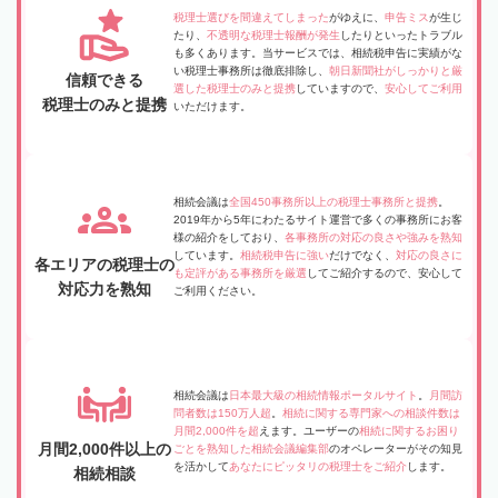
税理士選びを間違えてしまった
がゆえに、
申告ミス
が生じ
たり、
不透明な税理士報酬が発生
したりといったトラブル
も多くあります。当サービスでは、相続税申告に実績がな
い税理士事務所は徹底排除し、
朝日新聞社がしっかりと厳
信頼できる
選した税理士のみと提携
していますので、
安心してご利用
税理士のみと提携
いただけます。
相続会議は
全国450事務所以上の税理士事務所と提携
。
2019年から5年にわたるサイト運営で多くの事務所にお客
様の紹介をしており、
各事務所の対応の良さや強みを熟知
しています。
相続税申告に強い
だけでなく、
対応の良さに
各エリアの税理士の
も定評がある事務所を厳選
してご紹介するので、安心して
対応力を熟知
ご利用ください。
相続会議は
日本最大級の相続情報ポータルサイト
。
月間訪
問者数は150万人超
。
相続に関する専門家への相談件数は
月間2,000件を超
えます。ユーザーの
相続に関するお困り
月間2,000件以上の
ごとを熟知した相続会議編集部
のオペレーターがその知見
を活かして
あなたにピッタリの税理士をご紹介
します。
相続相談