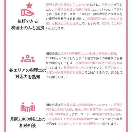
税理士選びを間違えてしまった
がゆえに、
申告ミス
が生じ
たり、
不透明な税理士報酬が発生
したりといったトラブル
も多くあります。当サービスでは、相続税申告に実績がな
い税理士事務所は徹底排除し、
朝日新聞社がしっかりと厳
信頼できる
選した税理士のみと提携
していますので、
安心してご利用
税理士のみと提携
いただけます。
相続会議は
全国450事務所以上の税理士事務所と提携
。
2019年から5年にわたるサイト運営で多くの事務所にお客
様の紹介をしており、
各事務所の対応の良さや強みを熟知
しています。
相続税申告に強い
だけでなく、
対応の良さに
各エリアの税理士の
も定評がある事務所を厳選
してご紹介するので、安心して
対応力を熟知
ご利用ください。
相続会議は
日本最大級の相続情報ポータルサイト
。
月間訪
問者数は150万人超
。
相続に関する専門家への相談件数は
月間2,000件を超
えます。ユーザーの
相続に関するお困り
月間2,000件以上の
ごとを熟知した相続会議編集部
のオペレーターがその知見
を活かして
あなたにピッタリの税理士をご紹介
します。
相続相談