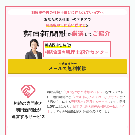
相続税申告の税理士選びに迷われている方へ
あなたのお住まいのエリアで
相続税申告に強い税理士
を
厳選
ご紹介!
が
して
相続税申告特化!
税理士紹介センター
相続会議の
24時間受付中
メールで無料相談
相続会議は
「想いをつなぐ 家族のバトン」
をコンセプト
に、朝日新聞社と
「相続に悩む人の助けになりたい」
とい
う思いを共にする
専門家とで運営するサービス
です。運営
相続の専門家と
は5年以上になり、
日本でも最大規模の相続ポータルサイ
朝日新聞社が
ト
としてその利便性は高い評価を受けています。
運営するサービス