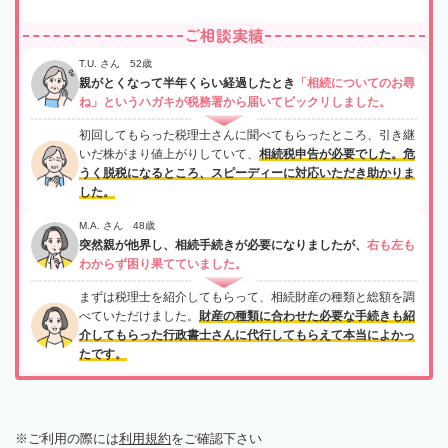
ご相談実績
T.U. さん 52歳
親がとくなって半年くらい経過したとき
「相続についてのお尋
ね」というハガキが税務署から届いてビックリしました。
初回してもらった税理士さんに聞べてもらったところ、引き継
いだ株がまり値上がりしていて、
相続税申告が必要でした。危
うく脱税になるところ、スピーディーに対応いただき助かりま
した。
M.A. さん 48歳
突然親が他界し、相続手続きが必要になりましたが、
右も左も
わからず困り果てていました。
まずは税理士を紹介してもらって、相続財産の種類と総額を調
べていただけました。
財産の種類に合わせた必要な手続きも紹
介してもらった行政書士さんに代行してもらえて本当によかっ
たです。
ご利用の際には
利用規約
をご確認下さい