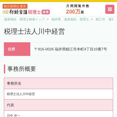
月間閲覧件数
朝日新聞社運営
200万
超
遺産相続 税理士検索トップ
福井県 遺産相続 税理士
鯖江市 遺産
税理士法人川中経営
住所
〒916-0026 福井県鯖江市本町4丁目10番7号
事務所概要
事務所名
税理士法人川中経営
代表
川中 洋一