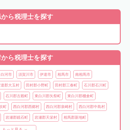
県から
税理士を探す
村から
税理士を探す
白河市
須賀川市
伊達市
相馬市
南相馬市
安達郡大玉村
田村郡小野町
田村郡三春町
石川郡石川町
石川郡古殿町
東白川郡矢祭町
東白川郡棚倉町
吹町
西白河郡西郷村
西白河郡泉崎村
西白河郡中島村
岩瀬郡鏡石町
岩瀬郡天栄村
相馬郡新地町
双葉郡大熊町
双葉郡双葉町
双葉郡浪江町
もっと見る