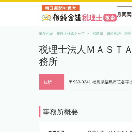
朝日新聞社運営
月間閲
遺産相続 税理士検索トップ
福島県 遺産相続 税理
税理士法人ＭＡＳＴＡ
務所
住所
〒960-0241 福島県福島市笹谷字
事務所概要