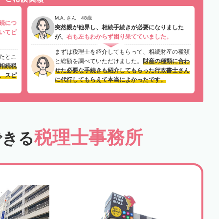
M.A. さん 48歳
続につ
突然親が他界し、相続手続きが必要になりました
いてビ
が、
右も左もわからず困り果てていました。
まずは税理士を紹介してもらって、相続財産の種類
たとこ
と総額を調べていただけました。
財産の種類に合わ
相続税
せた必要な手続きも紹介してもらった行政書士さん
、スピ
に代行してもらえて本当によかったです。
税理士事務所
できる