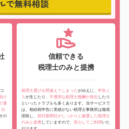
ルで無料相談
社
信頼できる
税理士のみと提携
コ
税理士選びを間違えてしまった
がゆえに、
申告ミ
助け
ス
が生じたり、
不透明な税理士報酬が発生
したり
で運
といったトラブルも多くあります。当サービスで
、
日
は、相続税申告に実績がない税理士事務所は徹底
その
排除し、
朝日新聞社がしっかりと厳選した税理士
のみと提携
していますので、
安心してご利用
いた
だけます。