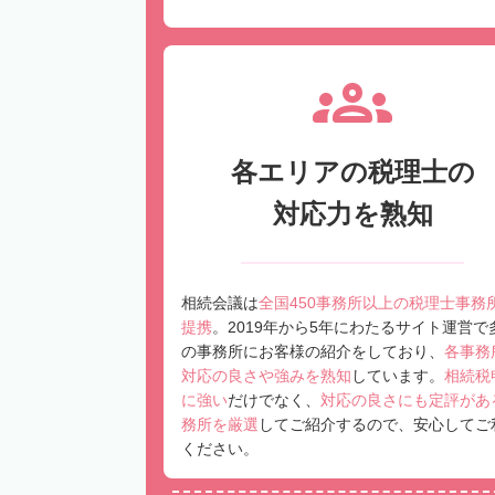
各エリアの税理士の
対応力を熟知
相続会議は
全国450事務所以上の税理士事務
提携
。2019年から5年にわたるサイト運営で
の事務所にお客様の紹介をしており、
各事務
対応の良さや強みを熟知
しています。
相続税
に強い
だけでなく、
対応の良さにも定評があ
務所を厳選
してご紹介するので、安心してご
ください。