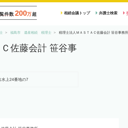
200
相続会議トップ
弁護士検索
覧件数
万
超
士
福島市 遺産相続 税理士
税理士法人ＭＡＳＴＡＣ佐藤会計 笹谷事務
Ｃ佐藤会計 笹谷事
出水上24番地の7