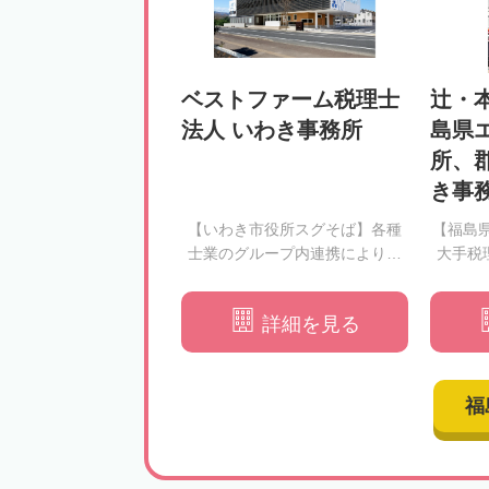
ベストファーム税理士
辻・
法人 いわき事務所
島県
所、
き事務
【いわき市役所スグそば】各種
【福島
士業のグループ内連携により、
大手税
総合的に相続をサポートいたし
ます
詳細を見る
福