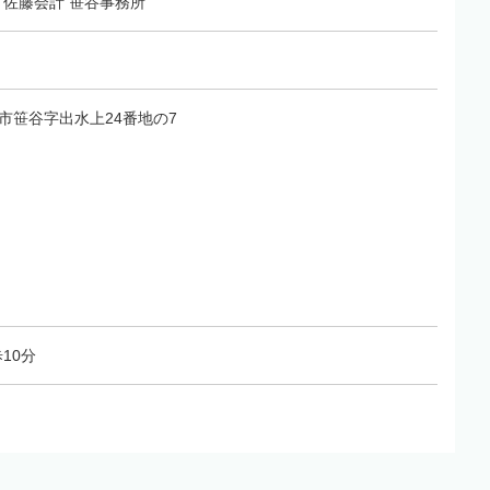
佐藤会計 笹谷事務所
福島市笹谷字出水上24番地の7
10分