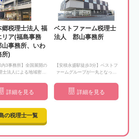
本郷税理士法人 福
ベストファーム税理士
エリア(福島事務
法人 郡山事務所
郡山事務所、いわ
所)
県内3事務所】全国展開の
【安積永盛駅徒歩3分】ベストフ
理士法人による地域密着
ァームグループが一丸となって
のサービス
皆様の相続をバックアップしま
す
詳細を見る
詳細を見る
島の税理士一覧