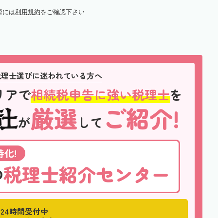
際には
利用規約
をご確認下さい
税理士選びに迷われている方へ
リアで
相続税申告に強い税理士
を
厳選
ご紹介!
が
して
化!
税理士紹介センター
の
24時間受付中