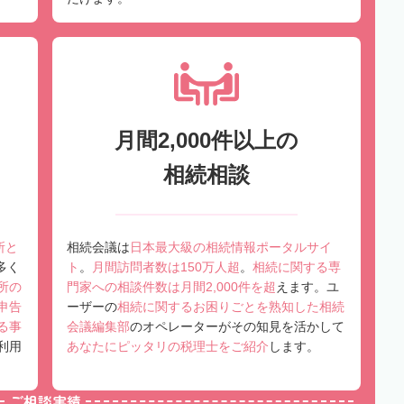
月間2,000件以上の
相続相談
所と
相続会議は
日本最大級の相続情報ポータルサイ
多く
ト
。
月間訪問者数は150万人超
。
相続に関する専
所の
門家への相談件数は月間2,000件を超
えます。ユ
申告
ーザーの
相続に関するお困りごとを熟知した相続
る事
会議編集部
のオペレーターがその知見を活かして
利用
あなたにピッタリの税理士をご紹介
します。
ご相談実績