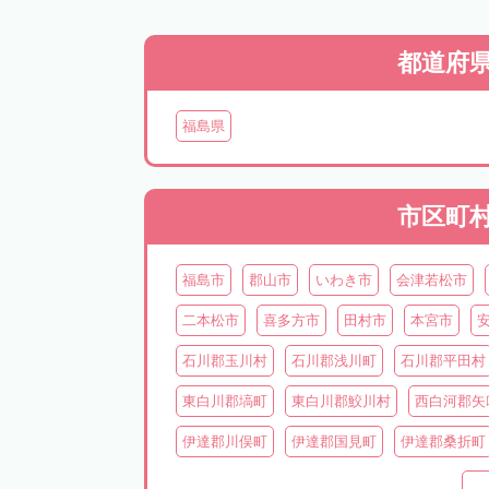
都道府
福島県
市区町
福島市
郡山市
いわき市
会津若松市
二本松市
喜多方市
田村市
本宮市
石川郡玉川村
石川郡浅川町
石川郡平田村
東白川郡塙町
東白川郡鮫川村
西白河郡矢
伊達郡川俣町
伊達郡国見町
伊達郡桑折町
相馬郡飯舘村
双葉郡広野町
双葉郡楢葉町